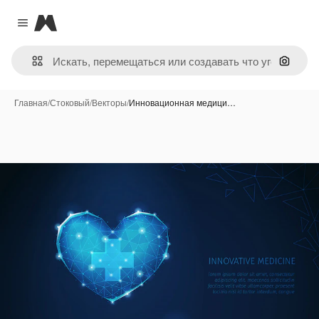
Magnific
Close menu
Поиск 
Главная
/
Стоковый
/
Векторы
/
Инновационная медици…