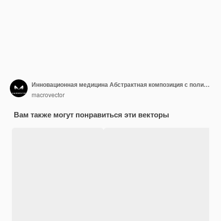
Инновационная медицина Абстрактная композиция с полигональными изображениями каркаса человеческой руки, тщательно держащей сердце, векторная иллюстрация
macrovector
Вам также могут понравиться эти векторы