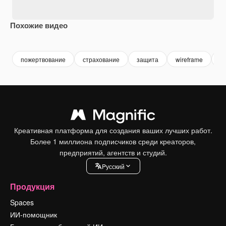
Похожие видео
Premium
Premium
Premium
Premium
Сгенериров
пожертвование
страхование
защита
wireframe
б
Креативная платформа для создания ваших лучших работ.
Более 1 миллиона подписчиков среди креаторов,
предприятий, агентств и студий.
Pусский
Продукция
Spaces
ИИ-помощник