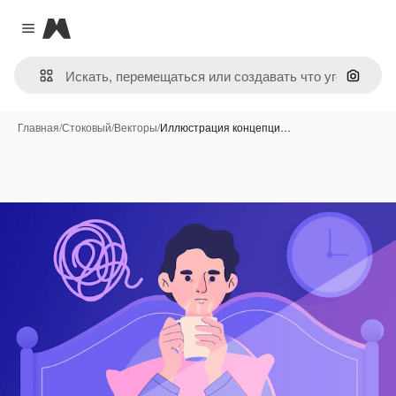
Magnific
Close menu
Поиск 
Главная
/
Стоковый
/
Векторы
/
Иллюстрация концепци…