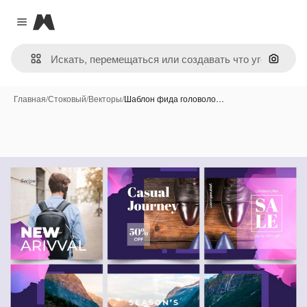
Magnific
Close menu
Поиск 
Главная
/
Стоковый
/
Векторы
/
Шаблон фида головоло…