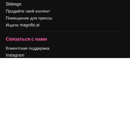
Slidesgo
Продайте свой контент
Помещение для прессы
Ищете magnific.ai
Связаться с нами
Клиентская поддержка
Instagram
YouTube
LinkedIn
TikTok
Discord
X
Reddit
Copyright © 2010-
2026
Freepik Company S.L.U.
Все права защищены
.