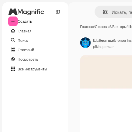
Создать
Главная
/
Стоковый
/
Векторы
/
Ша
Главная
Поиск
Шаблон шаблонов Ins
pikisuperstar
Стоковый
Посмотреть
Все инструменты