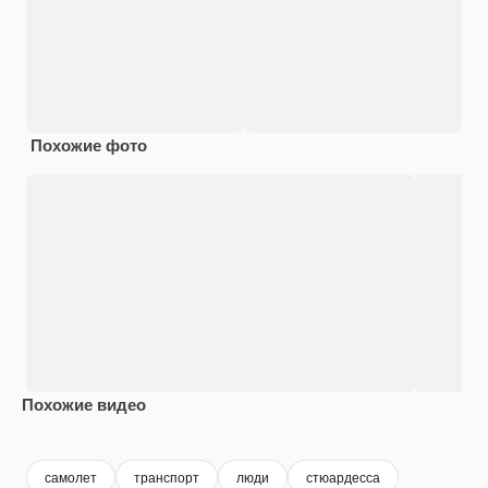
Похожие фото
Похожие видео
Premium
Premium
Сгенерировано с помощью ИИ
Premium
Premium
Сгенериров
самолет
транспорт
люди
стюардесса