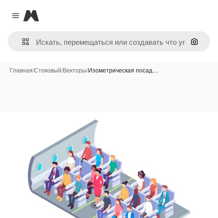
Magnific
Close menu
Поиск 
Главная
/
Стоковый
/
Векторы
/
Изометрическая посад…