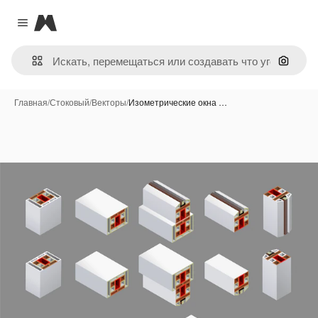
Magnific
Close menu
Поиск 
Главная
/
Стоковый
/
Векторы
/
Изометрические окна …