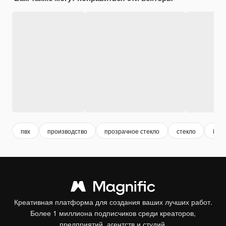
пвх
производство
прозрачное стекло
стекло
indu
Креативная платформа для создания ваших лучших работ.
Более 1 миллиона подписчиков среди креаторов,
предприятий, агентств и студий.