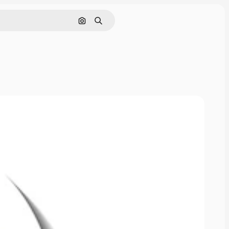
Поиск по изображению
Поиск