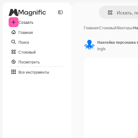
Создать
Главная
/
Стоковый
/
Векторы
/
На
Главная
Поиск
Наклейка персонажа 
brgfx
Стоковый
Посмотреть
Все инструменты