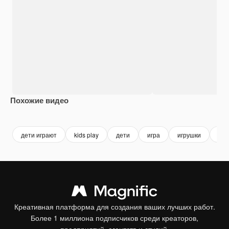
Похожие видео
Premium
Premium
Premium
Premium
дети играют
kids play
дети
игра
игрушки
утк
Креативная платформа для создания ваших лучших работ.
Более 1 миллиона подписчиков среди креаторов,