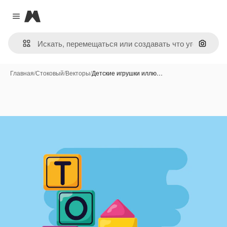
Magnific
Close menu
Поиск 
Главная
/
Стоковый
/
Векторы
/
Детские игрушки иллю…