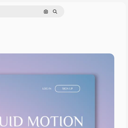
Поиск по изображению
Поиск