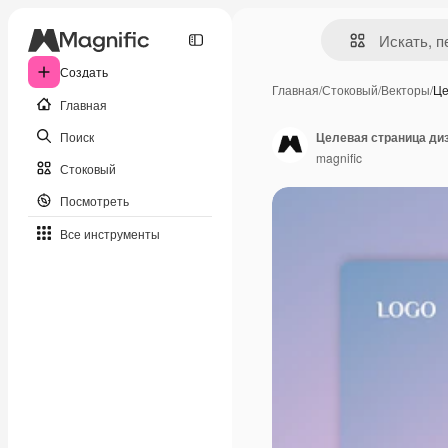
Создать
Главная
/
Стоковый
/
Векторы
/
Це
Главная
Поиск
Целевая страница ди
magnific
Стоковый
Посмотреть
Все инструменты