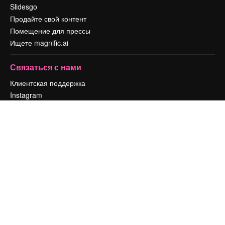
Slidesgo
Продайте свой контент
Помещение для прессы
Ищете magnific.ai
Связаться с нами
Клиентская поддержка
Instagram
YouTube
LinkedIn
TikTok
Discord
X
Reddit
Copyright © 2010-
2026
Freepik Company S.L.U.
Все права защищены
.