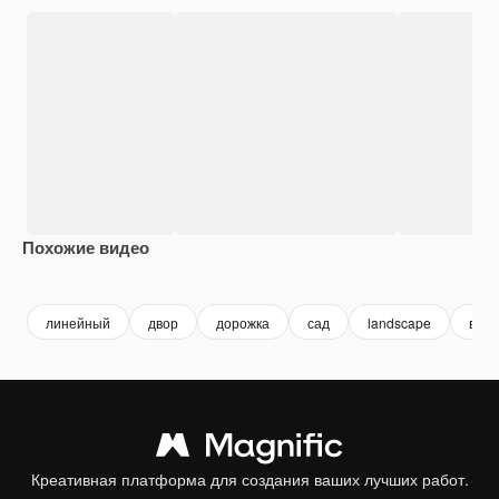
Похожие видео
Premium
Premium
Premium
Premium
линейный
двор
дорожка
сад
landscape
вект
Креативная платформа для создания ваших лучших работ.