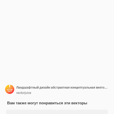
Ландшафтный дизайн абстрактная концептуальная векторная иллюстрация Правила ландшафтного планирования и советы садоводство услуги вайя и дворовая архитектура DIY идеи вертикальный сад на крыше абстрактная метафора
vectorjuice
Вам также могут понравиться эти векторы