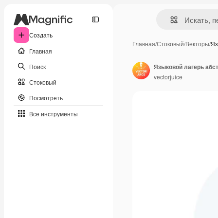
Создать
Главная
/
Стоковый
/
Векторы
/
Яз
Главная
Поиск
Языковой лагерь абс
vectorjuice
Стоковый
Посмотреть
Все инструменты