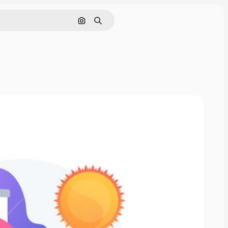
Поиск по изображению
Поиск