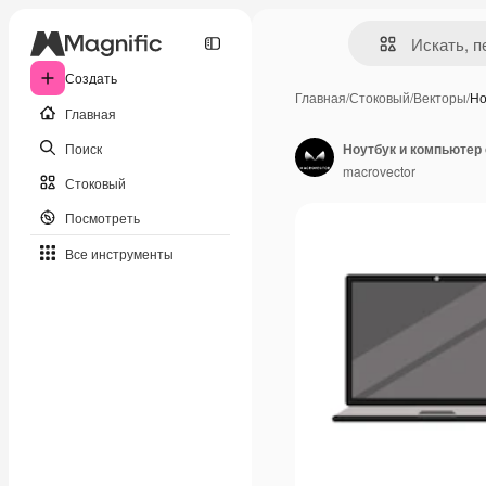
Создать
Главная
/
Стоковый
/
Векторы
/
Но
Главная
Поиск
macrovector
Стоковый
Посмотреть
Все инструменты