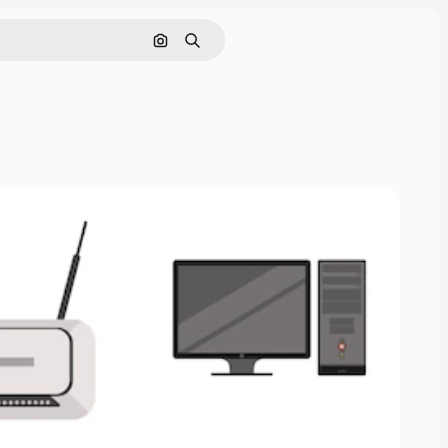
Поиск по изображению
Поиск