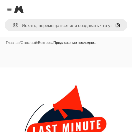
Magnific
Close menu
Поиск 
Главная
/
Стоковый
/
Векторы
/
Предложение последне…