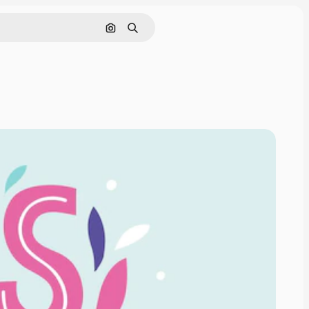
Поиск по изображению
Поиск