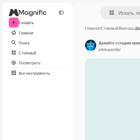
Создать
Главная
/
Стоковый
/
Векторы
/
Да
Главная
Поиск
Давайте сгладим кри
pikisuperstar
Стоковый
Посмотреть
Все инструменты