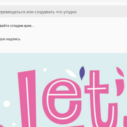
вайте сгладим крив…
вую надпись