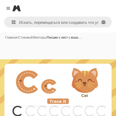
Magnific
Close menu
Поиск 
Главная
/
Стоковый
/
Векторы
/
Письмо c лист с кошк…