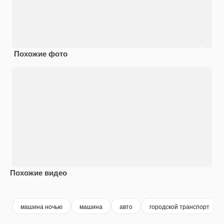
Похожие фото
Похожие видео
Premium
Premium
Premium
Premium
машина ночью
машина
авто
городской транспорт