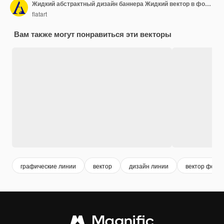
Жидкий абстрактный дизайн баннера Жидкий вектор в форме фона Современный графический шаблон Шаблон баннера для социальных сетей и веб-сайтов
flatart
Вам также могут понравиться эти векторы
графические линии
вектор
дизайн линии
вектор фон