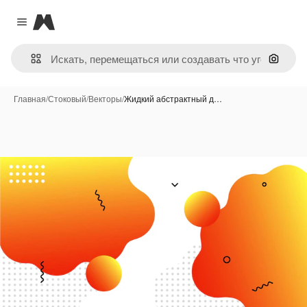
Magnific
Close menu
Поиск 
Главная
/
Стоковый
/
Векторы
/
Жидкий абстрактный д…