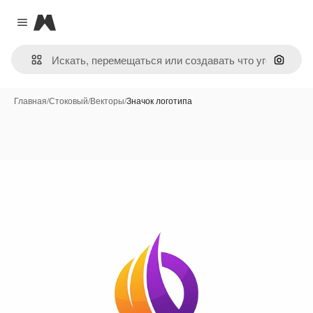
Magnific
Close menu
Поиск 
Главная
/
Стоковый
/
Векторы
/
Значок логотипа