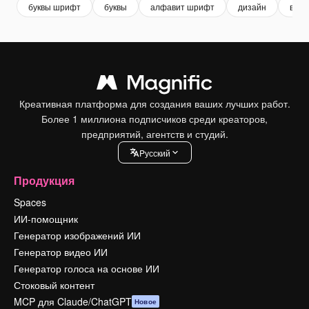
буквы шрифт
буквы
алфавит шрифт
дизайн
вект
Креативная платформа для создания ваших лучших работ.
Более 1 миллиона подписчиков среди креаторов,
предприятий, агентств и студий.
Pусский
Продукция
Spaces
ИИ-помощник
Генератор изображений ИИ
Генератор видео ИИ
Генератор голоса на основе ИИ
Стоковый контент
MCP для Claude/ChatGPT
Новое