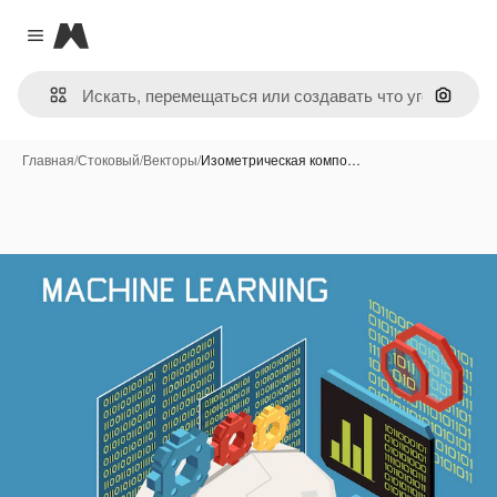
Magnific
Close menu
Поиск 
Главная
/
Стоковый
/
Векторы
/
Изометрическая компо…