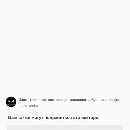
Изометрическая композиция машинного обучения с искусственным мозгом, полным шестеренок с кубиками кода и текстовой векторной иллюстрацией
macrovector
Вам также могут понравиться эти векторы