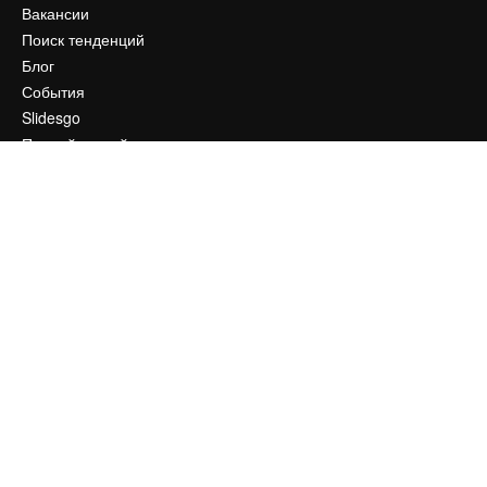
Вакансии
Поиск тенденций
Блог
События
Slidesgo
Продайте свой контент
Помещение для прессы
Ищете magnific.ai
Связаться с нами
Клиентская поддержка
Instagram
YouTube
LinkedIn
TikTok
Discord
X
Reddit