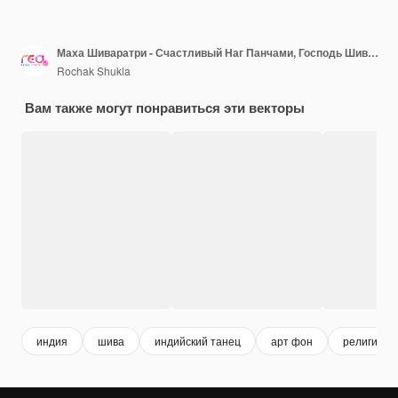
Маха Шиваратри - Счастливый Наг Панчами, Господь Шива - Плакат, векторная иллюстрация, нарисованная вручную .
Rochak Shukla
Вам также могут понравиться эти векторы
индия
шива
индийский танец
арт фон
религия