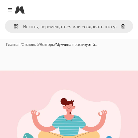
Magnific
Close menu
Поиск 
Главная
/
Стоковый
/
Векторы
/
Мужчина практикует й…