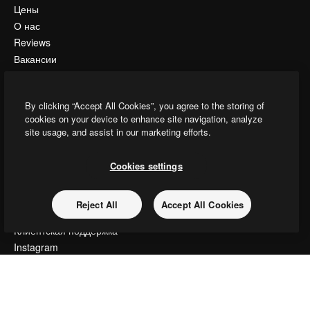
Цены
О нас
Reviews
Вакансии
Поиск тенденций
Блог
By clicking “Accept All Cookies”, you agree to the storing of
События
cookies on your device to enhance site navigation, analyze
Slidesgo
site usage, and assist in our marketing efforts.
Продайте свой контент
Помещение для прессы
Cookies settings
Ищете magnific.ai
Reject All
Accept All Cookies
Связаться с нами
Клиентская поддержка
Instagram
YouTube
LinkedIn
TikTok