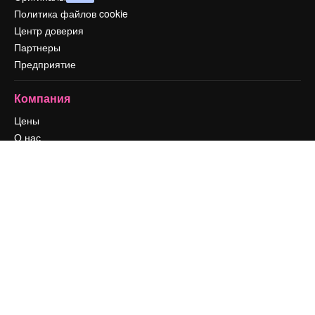
Политика файлов cookie
Центр доверия
Партнеры
Предприятие
Компания
Цены
О нас
Reviews
Вакансии
Поиск тенденций
Блог
События
Slidesgo
Продайте свой контент
Помещение для прессы
Ищете magnific.ai