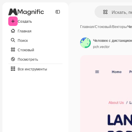
Создать
Главная
/
Стоковый
/
Векторы
/
Че
Главная
Поиск
pch.vector
Стоковый
Посмотреть
Все инструменты