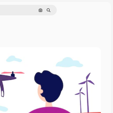
Поиск по изображению
Поиск