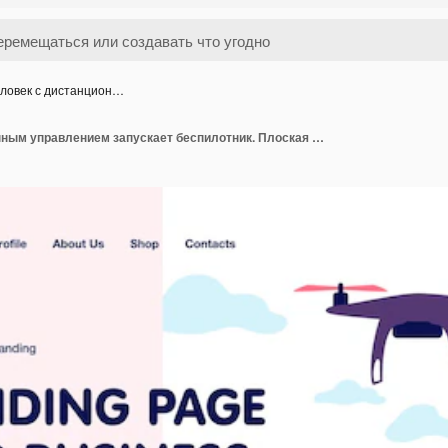
ловек с дистанцион…
Человек с дистанционным управлением запускает беспилотник. Плоская векторная иллюстрация. Мультяшный персонаж мужского пола, управляющий дроном, летящим над полем. Современные технологии, видео, хобби, концепция робототехники для дизайна баннеров