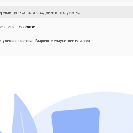
оявление. Массовое…
Проявление. Массовое уличное шествие. Выразите сочувствие или протест. Демонстрация, забастовка, ненасильственное сопротивление. Гражданское сопротивление, общественное сопротивление. Векторная иллюстрация изолированных концепции метафоры