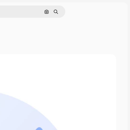
Поиск по изображению
Поиск