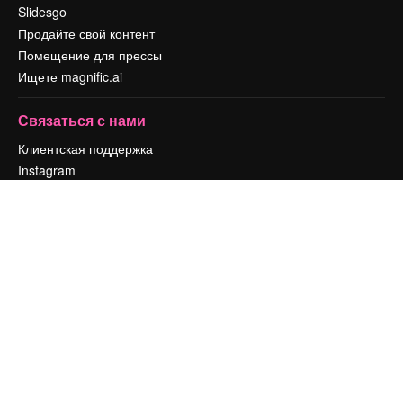
Slidesgo
Продайте свой контент
Помещение для прессы
Ищете magnific.ai
Связаться с нами
Клиентская поддержка
Instagram
YouTube
LinkedIn
TikTok
Discord
X
Reddit
Copyright © 2010-
2026
Freepik Company S.L.U.
Все права защищены
.