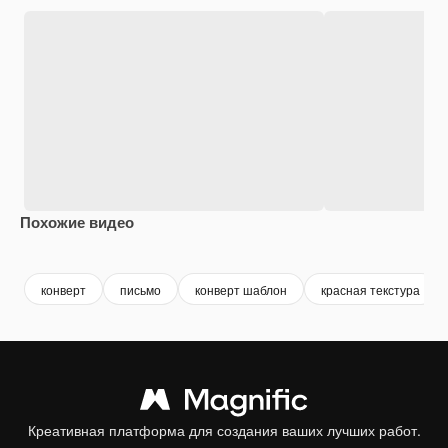
Похожие видео
Premium
Premium
Сгенерировано с помощью ИИ
Premium
Premium
конверт
письмо
конверт шаблон
красная текстура
Креативная платформа для создания ваших лучших работ.