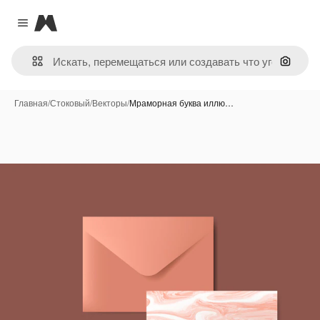
Magnific
Close menu
Поиск 
Главная
/
Стоковый
/
Векторы
/
Мраморная буква иллю…