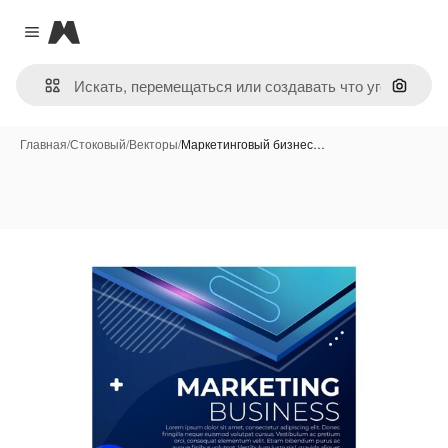
Magnific
Close menu
Поиск 
Главная
/
Стоковый
/
Векторы
/
Маркетинговый бизнес…