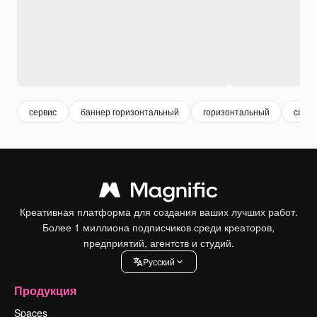
сервис
баннер горизонтальный
горизонтальный
car se
Креативная платформа для создания ваших лучших работ.
Более 1 миллиона подписчиков среди креаторов,
предприятий, агентств и студий.
Pусский
Продукция
Spaces