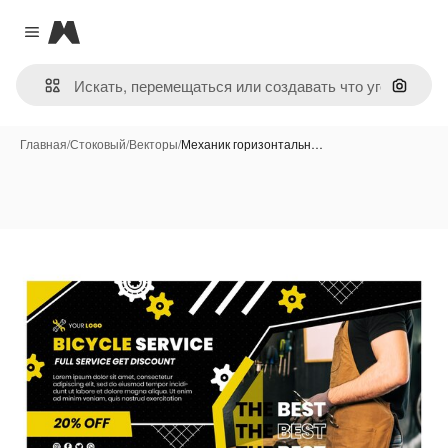
Magnific
Close menu
Поиск 
Главная
/
Стоковый
/
Векторы
/
Механик горизонтальн…