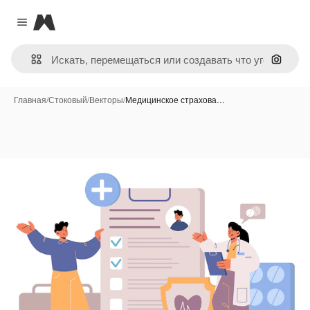
Magnific
Close menu
Поиск 
Главная
/
Стоковый
/
Векторы
/
Медицинское страхова…