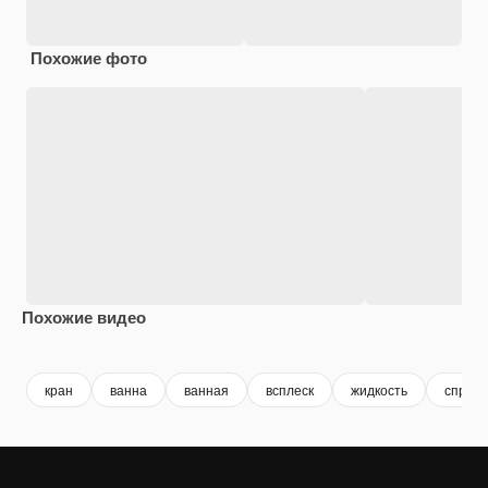
Похожие фото
Похожие видео
Premium
Premium
Premium
Premium
кран
ванна
ванная
всплеск
жидкость
спрей