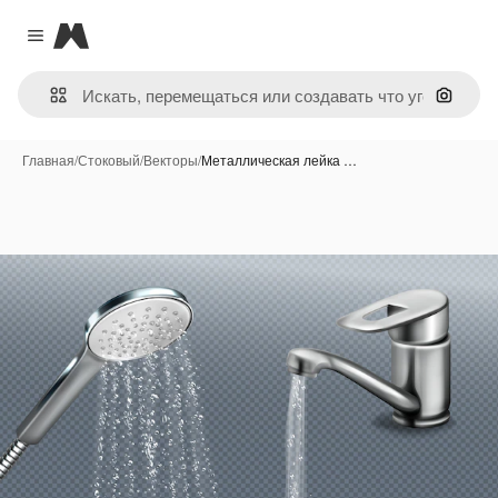
Magnific
Close menu
Поиск 
Главная
/
Стоковый
/
Векторы
/
Металлическая лейка …