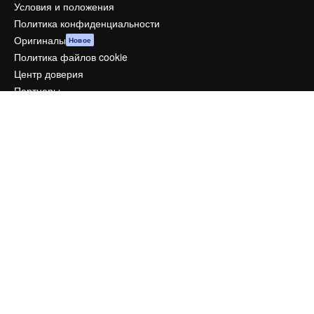
Условия и положения
Политика конфиденциальности
Оригиналы
Новое
Политика файлов cookie
Центр доверия
Партнеры
Предприятие
Компания
Цены
О нас
Reviews
Вакансии
Поиск тенденций
Блог
События
Slidesgo
Продайте свой контент