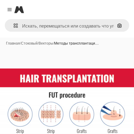
Magnific
Close menu
Поиск 
Главная
/
Стоковый
/
Векторы
/
Методы трансплантаци…