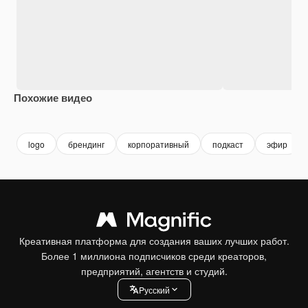
Похожие видео
Premium
Premium
Premium
Premium
logo
брендинг
корпоративный
подкаст
эфир
Креативная платформа для создания ваших лучших работ.
Более 1 миллиона подписчиков среди креаторов,
предприятий, агентств и студий.
Pусский