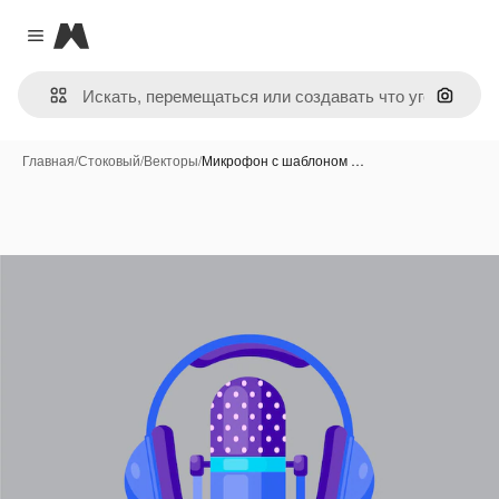
Magnific
Close menu
Поиск 
Главная
/
Стоковый
/
Векторы
/
Микрофон с шаблоном …