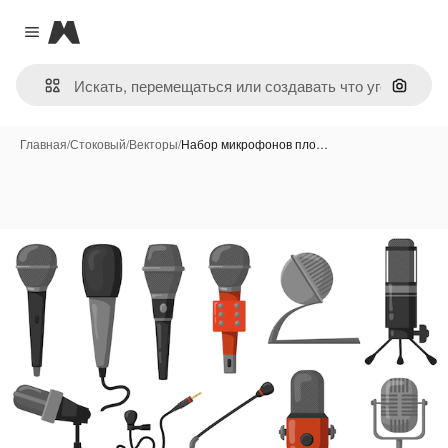
Magnific
Close menu
Поиск 
Главная
/
Стоковый
/
Векторы
/
Набор микрофонов пло…