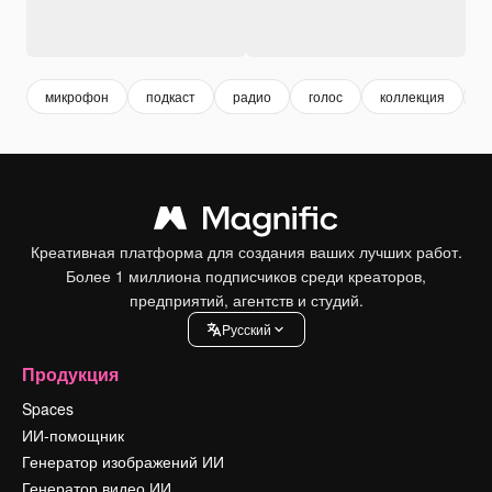
микрофон
подкаст
радио
голос
коллекция
и
Креативная платформа для создания ваших лучших работ.
Более 1 миллиона подписчиков среди креаторов,
предприятий, агентств и студий.
Pусский
Продукция
Spaces
ИИ-помощник
Генератор изображений ИИ
Генератор видео ИИ