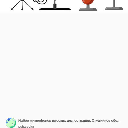
Набор микрофонов плоских иллюстраций. Студийное оборудование для записи или трансляции подкастов или музыки. Векторная иллюстрация аудиотехнологии, коммуникации, концепция производительности
pch.vector