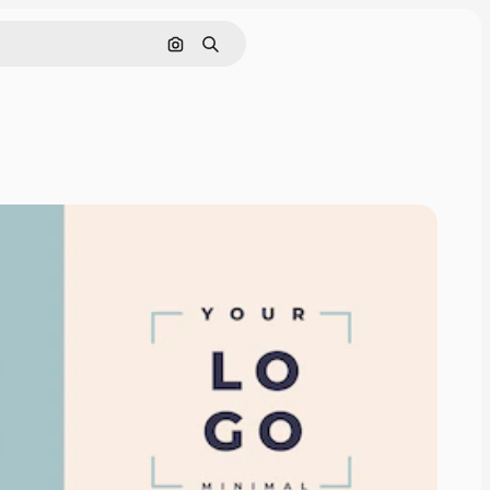
Поиск по изображению
Поиск