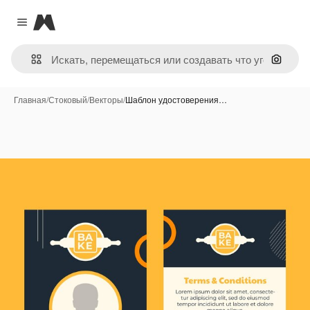
Magnific
Close menu
Поиск 
Главная
/
Стоковый
/
Векторы
/
Шаблон удостоверения…