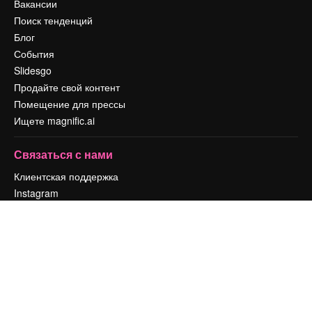
Вакансии
Поиск тенденций
Блог
События
Slidesgo
Продайте свой контент
Помещение для прессы
Ищете magnific.ai
Связаться с нами
Клиентская поддержка
Instagram
YouTube
LinkedIn
TikTok
Discord
X
Reddit