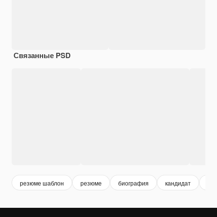
Связанные PSD
резюме шаблон
резюме
биография
кандидат
ст