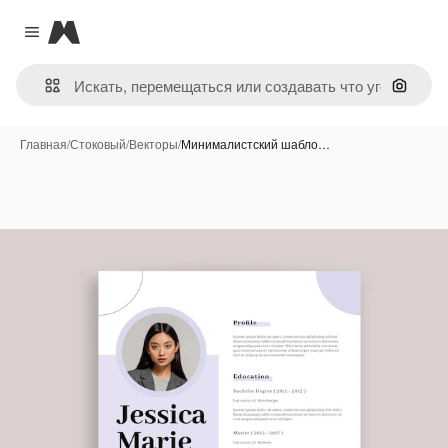
Magnific
Close menu
Поиск 
Главная
/
Стоковый
/
Векторы
/
Минималистский шабло…