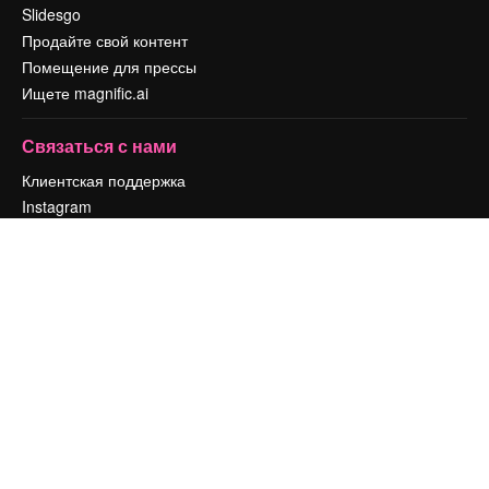
Slidesgo
Продайте свой контент
Помещение для прессы
Ищете magnific.ai
Связаться с нами
Клиентская поддержка
Instagram
YouTube
LinkedIn
TikTok
Discord
X
Reddit
Copyright © 2010-
2026
Freepik Company S.L.U.
Все права защищены
.