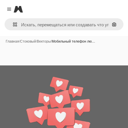
Magnific
Close menu
Поиск 
Главная
/
Стоковый
/
Векторы
/
Мобильный телефон лю…