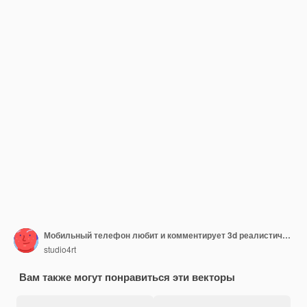
Мобильный телефон любит и комментирует 3d реалистичную иллюстрацию Черный смартфон в перспективе телефон с речевыми пузырями и сердцами изометрический клипарт
studio4rt
Вам также могут понравиться эти векторы