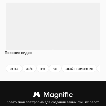
Похожие видео
Premium
Premium
Premium
Premium
3d like
лайк
like
чат
дизайн приложения
foll
Креативная платформа для создания ваших лучших работ.