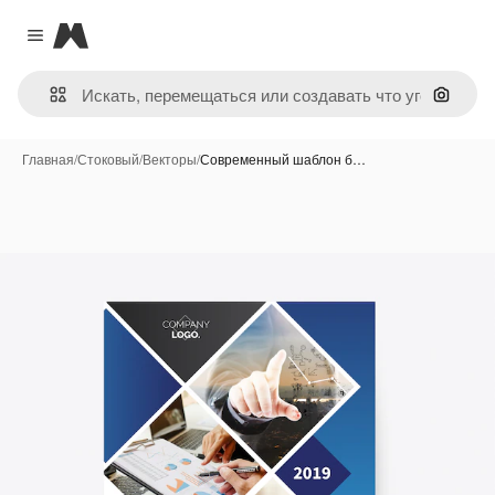
Magnific
Close menu
Поиск 
Главная
/
Стоковый
/
Векторы
/
Современный шаблон б…