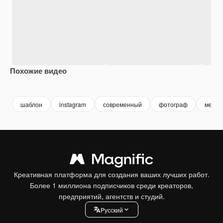
Похожие видео
Premium
Premium
Premium
Premium
шаблон
instagram
современный
фотограф
медиа
Креативная платформа для создания ваших лучших работ.
Более 1 миллиона подписчиков среди креаторов,
предприятий, агентств и студий.
Pусский