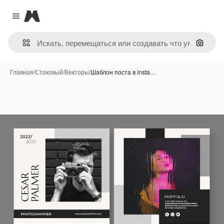
Magnific
Close menu
Поиск 
Главная
/
Стоковый
/
Векторы
/
Шаблон поста в insta…