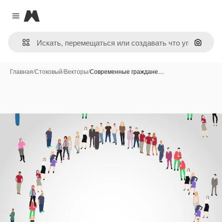
Magnific
Close menu
Поиск 
Главная
/
Стоковый
/
Векторы
/
Современные граждане…