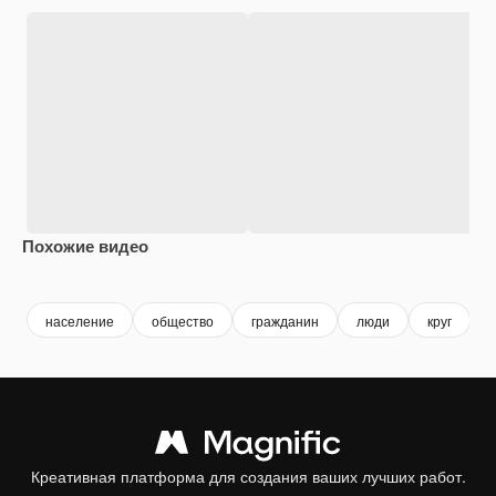
Похожие видео
Premium
Premium
Сгенерировано с помощью ИИ
Premium
Premium
население
общество
гражданин
люди
круг
Креативная платформа для создания ваших лучших работ.