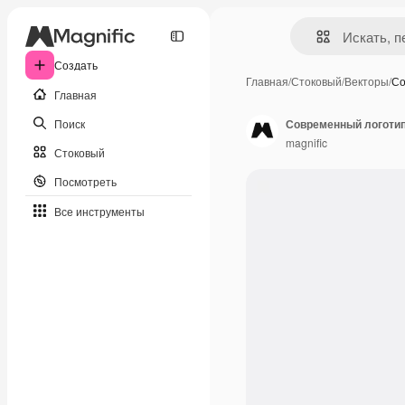
Создать
Главная
/
Стоковый
/
Векторы
/
Со
Главная
Поиск
Современный логотип 
magnific
Стоковый
Посмотреть
Все инструменты