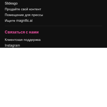
Slidesgo
Продайте свой контент
Помещение для прессы
Ищете magnific.ai
Связаться с нами
Клиентская поддержка
Instagram
YouTube
LinkedIn
TikTok
Discord
X
Reddit
Copyright © 2010-
2026
Freepik Company S.L.U.
Все права защищены
.