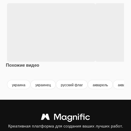
Похожие видео
Premium
Premium
Сгенерировано с помощью ИИ
Premium
Premium
Сгенериров
украина
украинец
русский флаг
акварель
акваре
Креативная платформа для создания ваших лучших работ.