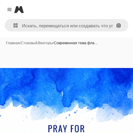
Magnific
Close menu
Поиск 
Главная
/
Стоковый
/
Векторы
/
Современная тема фла…