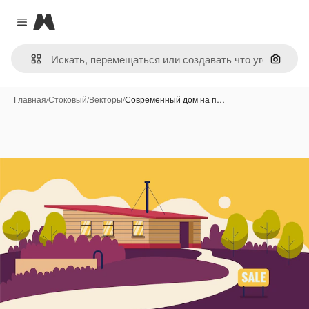
Magnific
Close menu
Поиск 
Главная
/
Стоковый
/
Векторы
/
Современный дом на п…