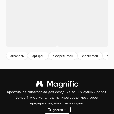
акварель
арт фон
акварель фон
краски фон
паст
Креативная платформа для создания ваших лучших работ.
Более 1 миллиона подписчиков среди креаторов,
предприятий, агентств и студий.
Pусский