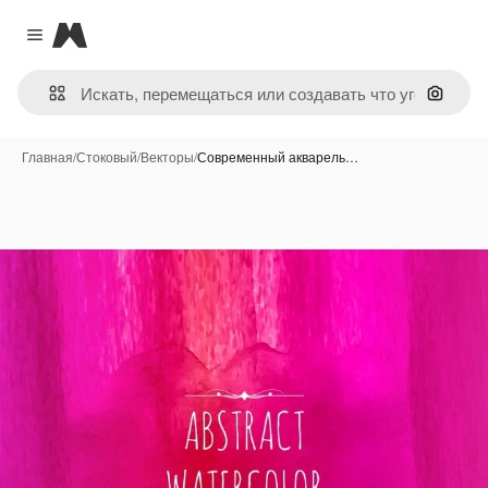
Magnific
Close menu
Поиск 
Главная
/
Стоковый
/
Векторы
/
Современный акварель…