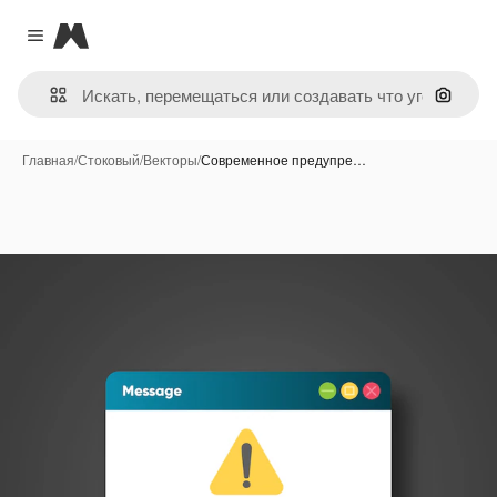
Magnific
Close menu
Поиск 
Главная
/
Стоковый
/
Векторы
/
Современное предупре…