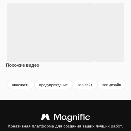
Похожие видео
Premium
Premium
Premium
Premium
опасность
предупреждение
веб-сайт
веб дизайн
Креативная платформа для создания ваших лучших работ.