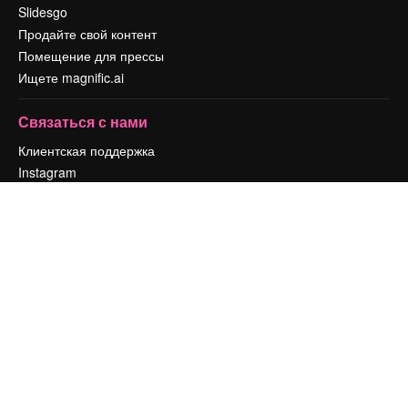
Slidesgo
Продайте свой контент
Помещение для прессы
Ищете magnific.ai
Связаться с нами
Клиентская поддержка
Instagram
YouTube
LinkedIn
TikTok
Discord
X
Reddit
Copyright © 2010-
2026
Freepik Company S.L.U.
Все права защищены
.