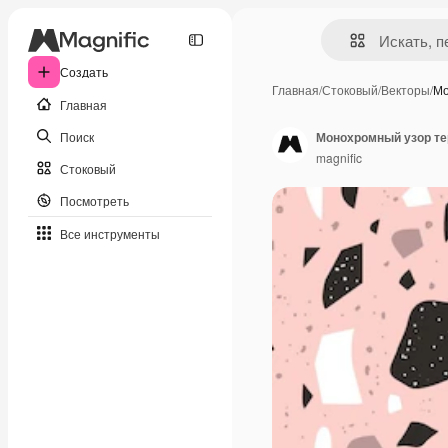
Создать
Главная
/
Стоковый
/
Векторы
/
Мо
Главная
Поиск
Монохромный узор те
magnific
Стоковый
Посмотреть
Все инструменты