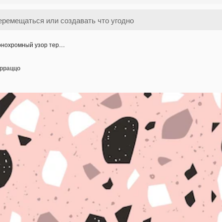
нохромный узор тер…
рраццо