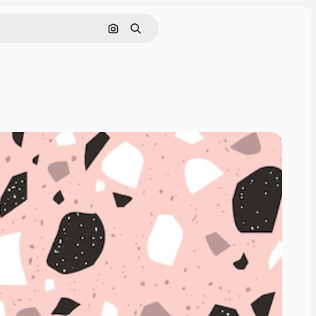
Поиск по изображению
Поиск