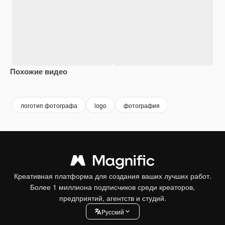
Похожие видео
Premium
Premium
Premium
Premium
логотип фотографа
logo
фотография
Креативная платформа для создания ваших лучших работ.
Более 1 миллиона подписчиков среди креаторов,
предприятий, агентств и студий.
Pусский