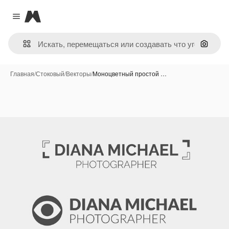
Magnific
Close menu
Поиск 
Главная
/
Стоковый
/
Векторы
/
Моноцветный простой …