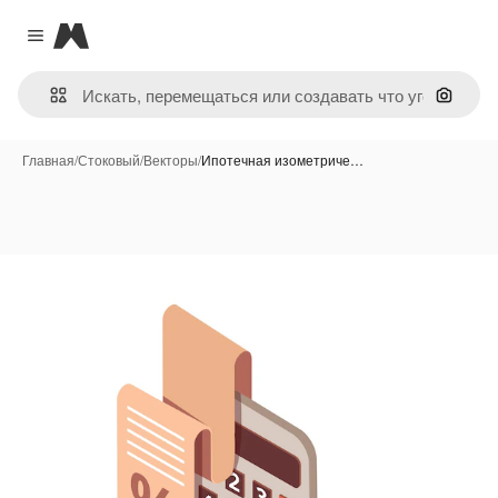
Magnific
Close menu
Поиск 
Главная
/
Стоковый
/
Векторы
/
Ипотечная изометриче…