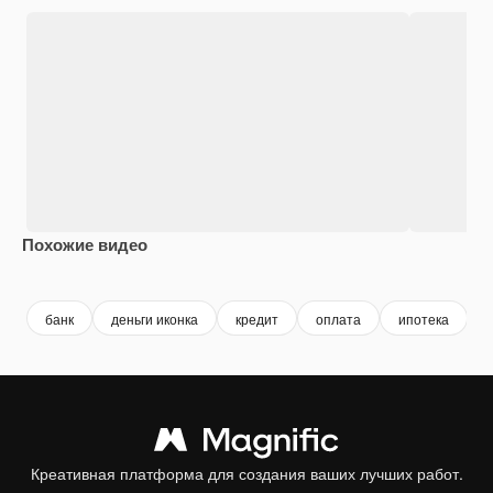
Похожие видео
Premium
Premium
Premium
Premium
банк
деньги иконка
кредит
оплата
ипотека
Креативная платформа для создания ваших лучших работ.