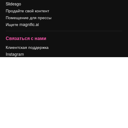
Slidesgo
Продайте свой контент
Помещение для прессы
Ищете magnific.ai
Связаться с нами
Клиентская поддержка
Instagram
YouTube
LinkedIn
TikTok
Discord
X
Reddit
Copyright © 2010-
2026
Freepik Company S.L.U.
Все права защищены
.