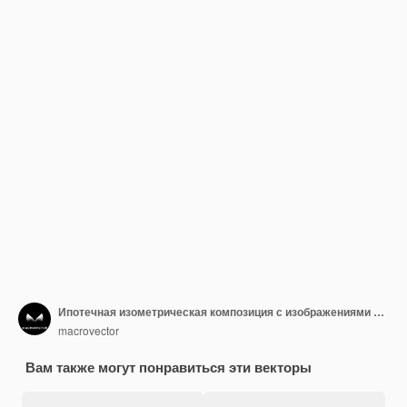
Ипотечная изометрическая композиция с изображениями калькулятора, пачки монет и квитанции с процентной векторной иллюстрацией
macrovector
Вам также могут понравиться эти векторы