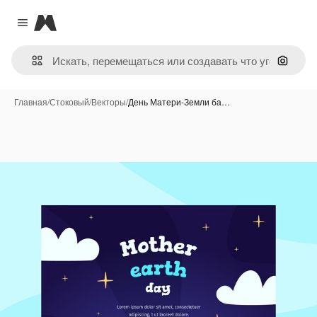
Magnific
Close menu
Поиск 
Главная
/
Стоковый
/
Векторы
/
День Матери-Земли ба…