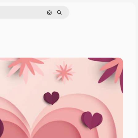
Поиск по изображению
Поиск