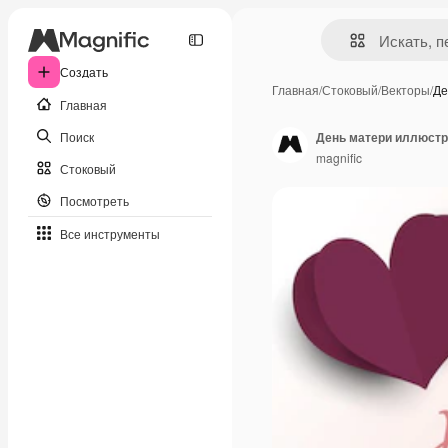
Создать
Главная
/
Стоковый
/
Векторы
/
Де
Главная
Поиск
День матери иллюстр
magnific
Стоковый
Посмотреть
Все инструменты