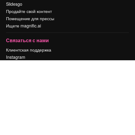
Slidesgo
Продайте свой контент
Помещение для прессы
Ищете magnific.ai
Связаться с нами
Клиентская поддержка
Instagram
YouTube
LinkedIn
TikTok
Discord
X
Reddit
Copyright © 2010-
2026
Freepik Company S.L.U.
Все права защищены
.