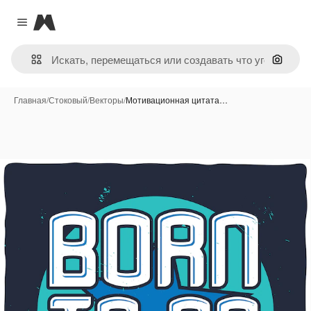
Magnific
Close menu
Поиск 
Главная
/
Стоковый
/
Векторы
/
Мотивационная цитата…