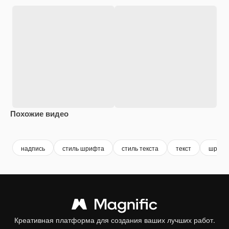
Похожие видео
Premium
Premium
Premium
Premium
надпись
стиль шрифта
стиль текста
текст
шрифт
Креативная платформа для создания ваших лучших работ.